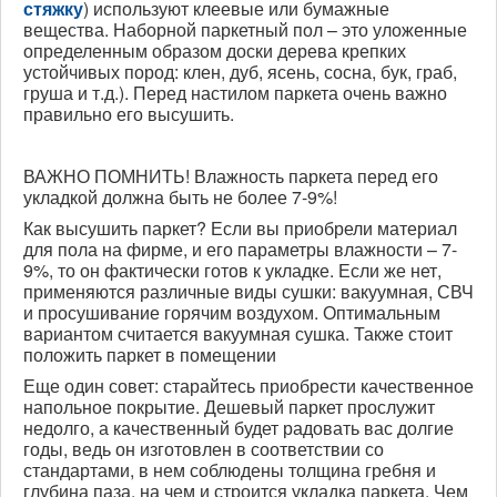
стяжку
) используют клеевые или бумажные
вещества. Наборной паркетный пол – это уложенные
определенным образом доски дерева крепких
устойчивых пород: клен, дуб, ясень, сосна, бук, граб,
груша и т.д.). Перед настилом паркета очень важно
правильно его высушить.
ВАЖНО ПОМНИТЬ! Влажность паркета перед его
укладкой должна быть не более 7-9%!
Как высушить паркет? Если вы приобрели материал
для пола на фирме, и его параметры влажности – 7-
9%, то он фактически готов к укладке. Если же нет,
применяются различные виды сушки: вакуумная, СВЧ
и просушивание горячим воздухом. Оптимальным
вариантом считается вакуумная сушка. Также стоит
положить паркет в помещении
Еще один совет: старайтесь приобрести качественное
напольное покрытие. Дешевый паркет прослужит
недолго, а качественный будет радовать вас долгие
годы, ведь он изготовлен в соответствии со
стандартами, в нем соблюдены толщина гребня и
глубина паза, на чем и строится
укладка паркета
. Чем